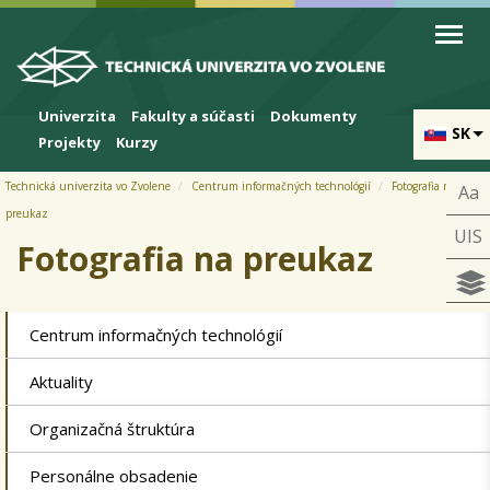
Skip to cookies
Skip to navigation
Skočiť na hlavný obsah
Univerzita
Fakulty a súčasti
Dokumenty
SK
Projekty
Kurzy
Technická univerzita vo Zvolene
Centrum informačných technológií
Fotografia na
Aa
preukaz
UIS
Fotografia na preukaz
Centrum informačných technológií
Aktuality
Organizačná štruktúra
Personálne obsadenie