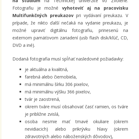
na štúdium
na Technickej univerzite vo Zvolene.
Fotografiu je možné
vyhotoviť aj na pracovisku
Multifunkčných preukazov
pri vydávaní preukazu. V
prípade, že nikto ďalší nečaká na vydanie preukazu, je
možné upraviť digitálnu fotografiu, prinesenú na
externom pamäťovom zariadení (usb flash disk/kľúč, CD,
DVD a iné).
Dodaná fotografia musí spĺňať nasledovné požiadavky:
je aktuálna a kvalitná,
farebná alebo čiernobiela,
má minimálnu šírku 306 pixelov,
má minimálnu výšku 366 pixelov,
tvár je zaostrená,
okrem tváre musí obsahovať časť ramien, os tváre
je približne zvislá,
osoba nesmie mať tmavé okuliare (okrem
nevidiacich) alebo prikrývku hlavy (okrem
zdravotných alebo náboženských dôvodov),