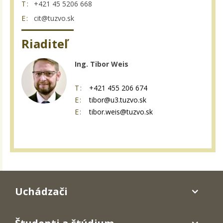
T:
+421 45 5206 668
E:
cit@tuzvo.sk
Riaditeľ
Ing. Tibor Weis
T:
+421 455 206 674
E:
tibor@u3.tuzvo.sk
E:
tibor.weis@tuzvo.sk
Uchádzači