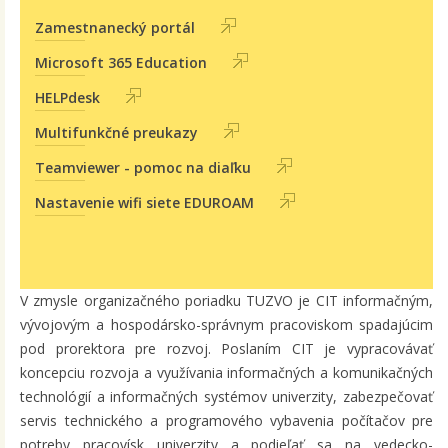
Zamestnanecký portál
Microsoft 365 Education
HELPdesk
Multifunkčné preukazy
Teamviewer - pomoc na diaľku
Nastavenie wifi siete EDUROAM
V zmysle organizačného poriadku TUZVO je CIT informačným,
vývojovým a hospodársko-správnym pracoviskom spadajúcim
pod prorektora pre rozvoj. Poslaním CIT je vypracovávať
koncepciu rozvoja a využívania informačných a komunikačných
technológií a informačných systémov univerzity, zabezpečovať
servis technického a programového vybavenia počítačov pre
potreby pracovísk univerzity a podieľať sa na vedecko-