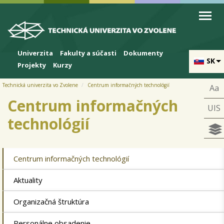
Skip to cookies
Skip to navigation
Skočiť na hlavný obsah
Univerzita
Fakulty a súčasti
Dokumenty
SK
Projekty
Kurzy
Technická univerzita vo Zvolene
Centrum informačných technológií
Aa
Centrum informačných
UIS
technológií
Centrum informačných technológií
Aktuality
Organizačná štruktúra
Personálne obsadenie