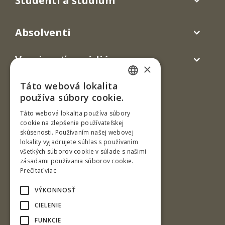
Študenti a štúdium
Absolventi
Verejnosť a médiá
×
Táto webová lokalita
SLOVAK
používa súbory cookie.
ENGLISH
Táto webová lokalita používa súbory
cookie na zlepšenie používateľskej
skúsenosti. Používaním našej webovej
lokality vyjadrujete súhlas s používaním
všetkých súborov cookie v súlade s našimi
Ul. T. G. Masaryka 24
zásadami používania súborov cookie.
960 01 Zvolen
Prečítať viac
Slovenská republika
VÝKONNOSŤ
Tel.: +421-45-520 67 30
CIELENIE
e-mail: cit@tuzvo.sk
FUNKCIE